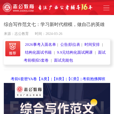
综合写作范文七：学习新时代楷模，做自己的英雄
来源：志公教育
时间：2024-03-26
2026事考入面名单
|
公告|职位表
|
时间安排
|
结构化面试书籍
|
9.9元结构化面试网课
|
面试
考前模拟5套卷
|
面试充能包
考前6套密YA卷【A类】
|
【B类】
|
【C类】
|
考前抱佛脚班